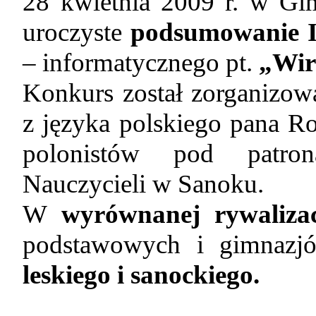
28 kwietnia 2009 r. w Gi
uroczyste
podsumowanie I
– informatycznego pt.
„Wir
Konkurs został zorganizo
z języka polskiego pana Ro
polonistów pod patro
Nauczycieli w Sanoku.
W
wyrównanej rywaliza
podstawowych i gimnaz
leskiego i sanockiego.