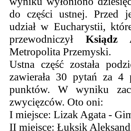
wyniku wyłoniono dziesięć
do części ustnej. Przed 
udział w Eucharystii, któ
przewodniczył
Ksiądz 
Metropolita Przemyski.
Ustna część została podz
zawierała 30 pytań za 4 
punktów. W wyniku zacię
zwycięzców. Oto oni:
I miejsce: Lizak Agata - G
II miejsce: Łuksik Aleksa