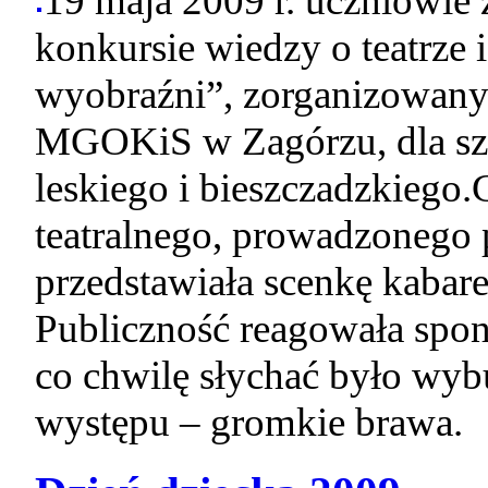
19 maja 2009 r. uczniowie z
konkursie wiedzy o teatrze 
wyobraźni”, zorganizowa
MGOKiS w Zagórzu, dla szk
leskiego i bieszczadzkiego
teatralnego, prowadzonego 
przedstawiała scenkę kabare
Publiczność reagowała spon
co chwilę słychać było wyb
występu – gromkie brawa.