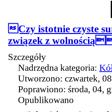
Czy istotnie czyste s
związek z wolnością
Szczegóły
Nadrzędna kategoria:
Kół
Utworzono: czwartek, 08
Poprawiono: środa, 04, 
Opublikowano