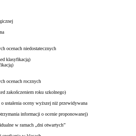
gicznej
lna
ch ocenach niedostatecznych
ed klasyfikacją)
ikacją)
ch ocenach rocznych
rzed zakończeniem roku szkolnego)
 o ustalenia oceny wyższej niż przewidywana
otrzymania informacji o ocenie proponowanej)
widualne w ramach „dni otwartych”
i spotkania w klasach