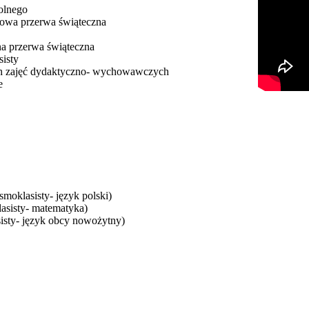
kolnego
imowa przerwa świąteczna
na przerwa świąteczna
sisty
ch zajęć dydaktyczno- wychowawczych
e
smoklasisty- język polski)
asisty- matematyka)
sisty- język obcy nowożytny)