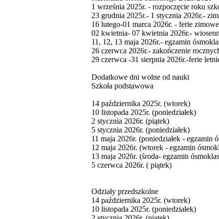
1 września 2025r. - rozpoczęcie roku sz
23 grudnia 2025r.- 1 stycznia 2026r.- z
16 lutego-01 marca 2026r. - ferie zimowe
02 kwietnia- 07 kwietnia 2026r.- wiosen
11, 12, 13 maja 2026r.- egzamin ósmokla
26 czerwca 2026r.- zakończenie roczny
29 czerwca -31 sierpnia 2026r.-ferie letni
Dodatkowe dni wolne od nauki
Szkoła podstawowa
14 października 2025r. (wtorek)
10 listopada 2025r. (poniedziałek)
2 stycznia 2026r. (piątek)
5 stycznia 2026r. (poniedziałek)
11 maja 2026r. (poniedziałek - egzamin ó
12 maja 2026r. (wtorek - egzamin ósmokl
13 maja 2026r. (środa- egzamin ósmokla
5 czerwca 2026r. ( piątek)
Odziały przedszkolne
14 października 2025r. (wtorek)
10 listopada 2025r. (poniedziałek)
2 stycznia 2026r. (piątek)