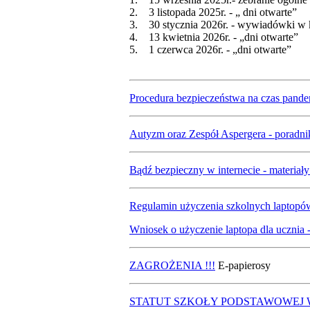
2. 3 listopada 2025r. - „ dni otwarte”
3. 30 stycznia 2026r. - wywiadówki w 
4. 13 kwietnia 2026r. - „dni otwarte”
5. 1 czerwca 2026r. - „dni otwarte”
Procedura bezpieczeństwa na czas pandemi
Autyzm oraz Zespół Aspergera - poradn
Bądź bezpieczny w internecie - materiał
Regulamin użyczenia szkolnych laptopów -
Wniosek o użyczenie laptopa dla ucznia - 
ZAGROŻENIA !!!
E-papierosy
STATUT SZKOŁY PODSTAWOWEJ 