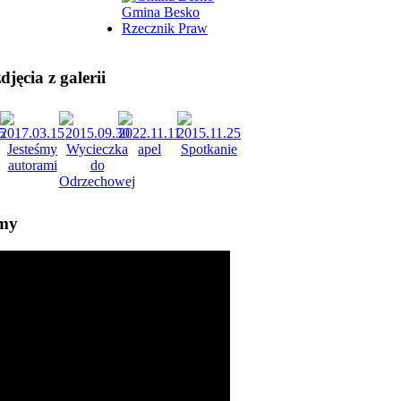
Gmina Besko
Rzecznik Praw
jęcia z galerii
lmy