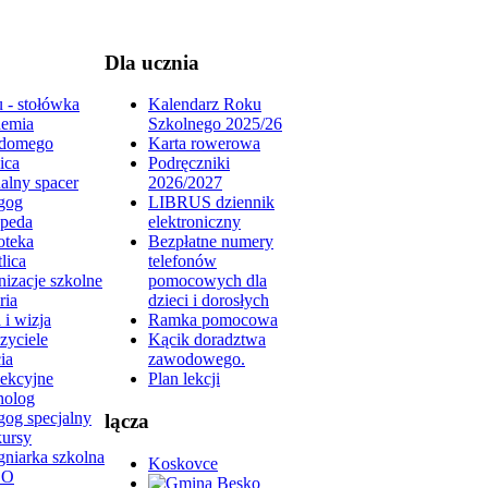
Dla ucznia
 - stołówka
Kalendarz Roku
emia
Szkolnego 2025/26
domego
Karta rowerowa
ica
Podręczniki
alny spacer
2026/2027
gog
LIBRUS dziennik
peda
elektroniczny
oteka
Bezpłatne numery
lica
telefonów
izacje szkolne
pomocowych dla
ria
dzieci i dorosłych
 i wizja
Ramka pomocowa
zyciele
Kącik doradztwa
ia
zawodowego.
lekcyjne
Plan lekcji
holog
gog specjalny
lącza
ursy
gniarka szkolna
Koskovce
DO