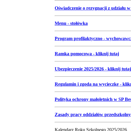
Oświadczenie o rezygnacji z udziału w
Menu - stołówka
Program profilaktyczno - wychowawczy
Ramka pomocowa - kliknij tutaj
Ubezpieczenie 2025/2026 - kliknij tutaj
Regulamin i zgoda na wycieczkę - klikn
Polityka ochrony małoletnich w SP Besk
Zasady pracy oddziałów przedszkolnych
Kalendarz Roku Szkolnego 2025/2026