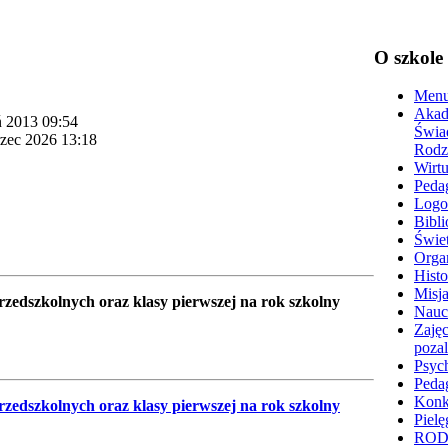
O szkole
Menu
Akad
ń 2013 09:54
Świa
rzec 2026 13:18
Rodz
Wirtu
Peda
Logo
Bibli
Świet
Organ
Histo
Misja
przedszkolnych oraz klasy pierwszej na rok szkolny
Nauc
Zajęc
poza
Psyc
Peda
Konk
przedszkolnych oraz klasy pierwszej na rok szkolny
Pielę
RO