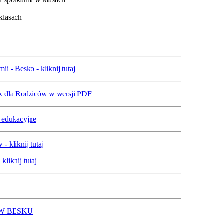
klasach
i - Besko - kliknij tutaj
ik dla Rodziców w wersji PDF
y edukacyjne
 kliknij tutaj
kliknij tutaj
W BESKU