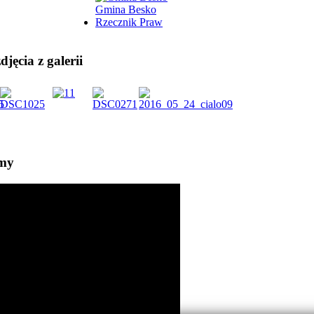
Gmina Besko
Rzecznik Praw
jęcia z galerii
lmy