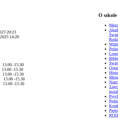
O szkole
Menu
Akad
2023 20:23
Świa
 2025 14:20
Rodz
Wirtu
Peda
Logo
Bibli
Świet
.00 -15.30
Organ
00 -15.30
Histo
0 -15.30
Misja
.00 -15.30
Nauc
.00 -15.30
Zajęc
poza
Psyc
Peda
Konk
Pielę
RO