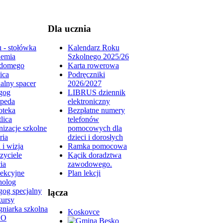
Dla ucznia
 - stołówka
Kalendarz Roku
emia
Szkolnego 2025/26
domego
Karta rowerowa
ica
Podręczniki
alny spacer
2026/2027
gog
LIBRUS dziennik
peda
elektroniczny
oteka
Bezpłatne numery
lica
telefonów
izacje szkolne
pomocowych dla
ria
dzieci i dorosłych
 i wizja
Ramka pomocowa
zyciele
Kącik doradztwa
ia
zawodowego.
lekcyjne
Plan lekcji
holog
gog specjalny
lącza
ursy
gniarka szkolna
Koskovce
DO