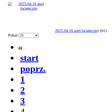
2025.04.16 apel świąteczny
(61)
Pokaż
«
start
poprz.
1
2
3
4