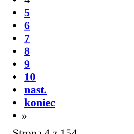
5
6
7
8
9
10
nast.
koniec
»
Strona 4 z 154