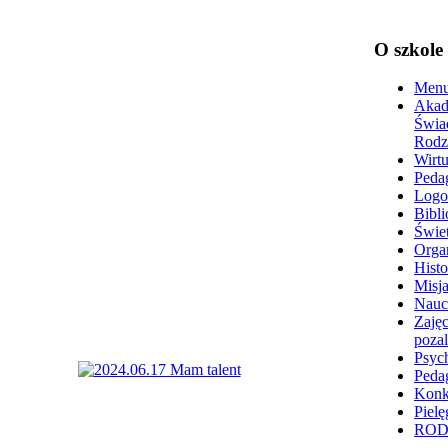
O szkole
Menu
Akad
Świa
Rodz
Wirtu
Peda
Logo
Bibli
Świet
Organ
Histo
Misja
Nauc
Zajęc
poza
Psyc
Peda
Konk
Pielę
RO