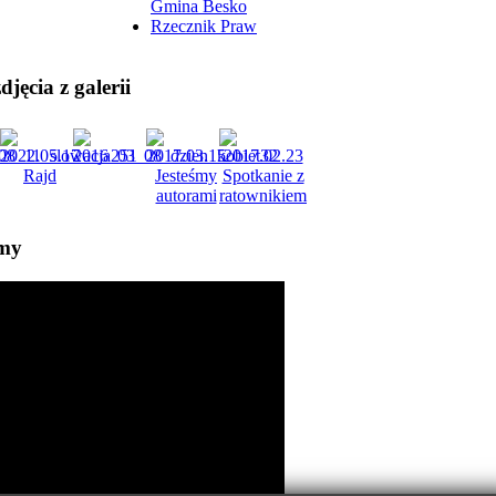
Gmina Besko
Rzecznik Praw
jęcia z galerii
lmy