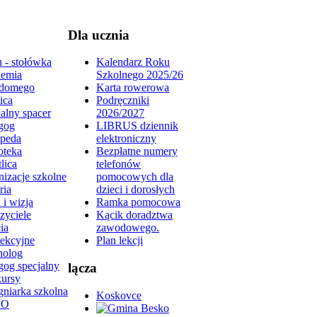
Dla ucznia
 - stołówka
Kalendarz Roku
emia
Szkolnego 2025/26
domego
Karta rowerowa
ica
Podręczniki
alny spacer
2026/2027
gog
LIBRUS dziennik
peda
elektroniczny
oteka
Bezpłatne numery
lica
telefonów
izacje szkolne
pomocowych dla
ria
dzieci i dorosłych
 i wizja
Ramka pomocowa
zyciele
Kącik doradztwa
ia
zawodowego.
lekcyjne
Plan lekcji
holog
gog specjalny
lącza
ursy
gniarka szkolna
Koskovce
DO