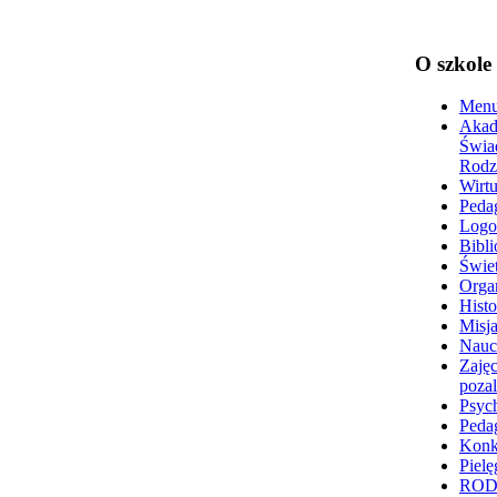
O szkole
Menu
Akad
Świa
Rodz
Wirtu
Peda
Logo
Bibli
Świet
Organ
Histo
Misja
Nauc
Zajęc
poza
Psyc
Peda
Konk
Pielę
RO