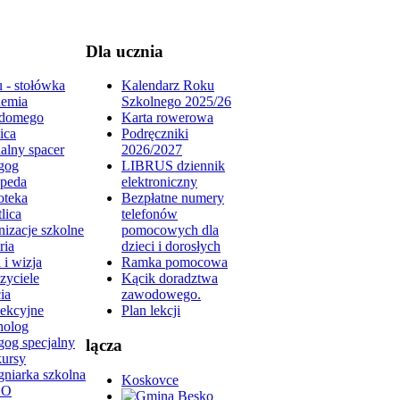
Dla ucznia
 - stołówka
Kalendarz Roku
emia
Szkolnego 2025/26
domego
Karta rowerowa
ica
Podręczniki
alny spacer
2026/2027
gog
LIBRUS dziennik
peda
elektroniczny
oteka
Bezpłatne numery
lica
telefonów
izacje szkolne
pomocowych dla
ria
dzieci i dorosłych
 i wizja
Ramka pomocowa
zyciele
Kącik doradztwa
ia
zawodowego.
lekcyjne
Plan lekcji
holog
gog specjalny
lącza
ursy
gniarka szkolna
Koskovce
DO