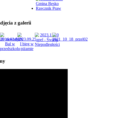
Gmina Besko
Rzecznik Praw
jęcia z galerii
lmy