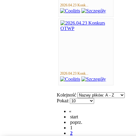
2026.04.23 Konk...
2026.04.23 Konk...
Kolejność
Pokaż
«
start
poprz.
1
2