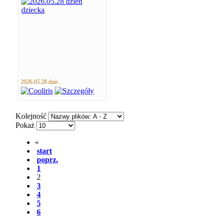
2026.05.28 dzie...
Kolejność
Pokaż
«
start
poprz.
1
2
3
4
5
6