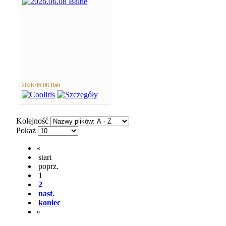
2026.06.08 Balt...
Kolejność
Pokaż
«
start
poprz.
1
2
nast.
koniec
»