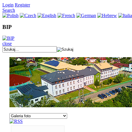
Login
Register
Search
BIP
close