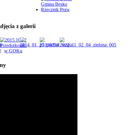
Gmina Besko
Rzecznik Praw
jęcia z galerii
lmy