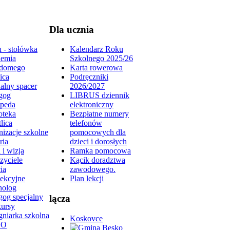
Dla ucznia
 - stołówka
Kalendarz Roku
emia
Szkolnego 2025/26
domego
Karta rowerowa
ica
Podręczniki
alny spacer
2026/2027
gog
LIBRUS dziennik
peda
elektroniczny
oteka
Bezpłatne numery
lica
telefonów
izacje szkolne
pomocowych dla
ria
dzieci i dorosłych
 i wizja
Ramka pomocowa
zyciele
Kącik doradztwa
ia
zawodowego.
lekcyjne
Plan lekcji
holog
gog specjalny
lącza
ursy
gniarka szkolna
Koskovce
DO