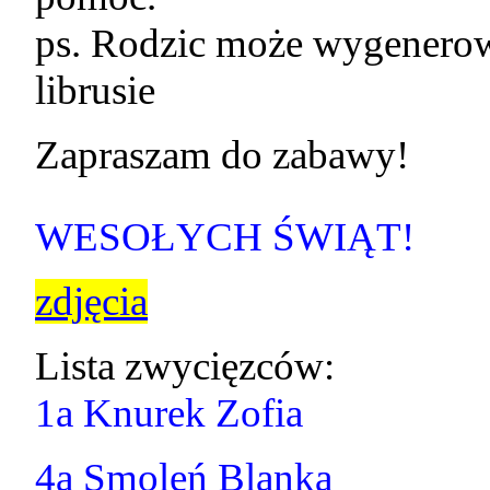
ps. Rodzic może wygenerowa
librusie
Zapraszam do zabawy!
WESOŁYCH ŚWIĄT!
zdjęcia
Lista zwycięzców:
1a Knurek Zofia
4a Smoleń Blanka