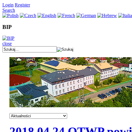
Login
Register
Search
BIP
close
2018.04.24 OTWP pow