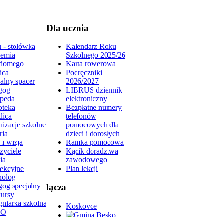
Dla ucznia
 - stołówka
Kalendarz Roku
emia
Szkolnego 2025/26
domego
Karta rowerowa
ica
Podręczniki
alny spacer
2026/2027
gog
LIBRUS dziennik
peda
elektroniczny
oteka
Bezpłatne numery
lica
telefonów
izacje szkolne
pomocowych dla
ria
dzieci i dorosłych
 i wizja
Ramka pomocowa
zyciele
Kącik doradztwa
ia
zawodowego.
lekcyjne
Plan lekcji
holog
gog specjalny
lącza
ursy
gniarka szkolna
Koskovce
DO