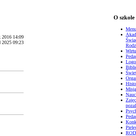
O szkole
Menu
Akad
k 2016 14:09
Świa
d 2025 09:23
Rodz
Wirtu
Peda
Logo
Bibli
Świet
Organ
Histo
Misja
Nauc
Zajęc
poza
Psyc
Peda
Konk
Pielę
RO