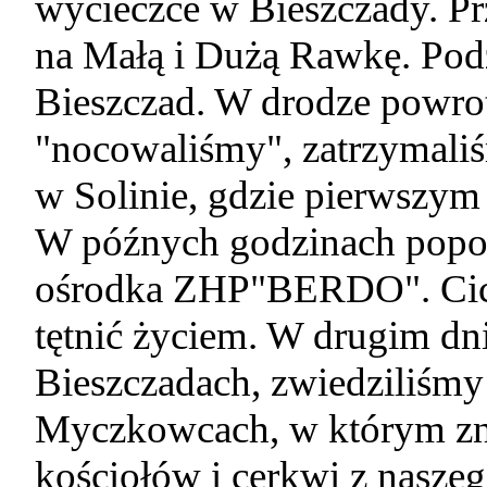
wycieczce w Bieszczady. Pr
na Małą i Dużą Rawkę. Pod
Bieszczad. W drodze powro
"nocowaliśmy", zatrzymaliś
w Solinie, gdzie pierwszym
W późnych godzinach popo
ośrodka ZHP"BERDO". Cich
tętnić życiem. W drugim dn
Bieszczadach, zwiedziliśmy
Myczkowcach, w którym zna
kościołów i cerkwi z naszeg