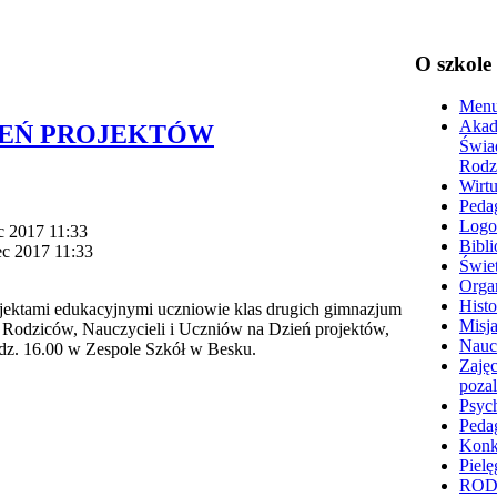
O szkole
Menu
Akad
IEŃ PROJEKTÓW
Świa
Rodz
Wirtu
Peda
Logo
c 2017 11:33
Bibli
ec 2017 11:33
Świet
Organ
Histo
jektami edukacyjnymi uczniowie klas drugich gimnazjum
Misja
ą Rodziców, Nauczycieli i Uczniów na Dzień projektów,
Nauc
odz. 16.00 w Zespole Szkół w Besku.
Zajęc
poza
Psyc
Peda
Konk
Pielę
RO