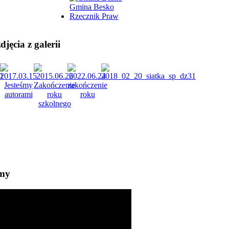
Gmina Besko
Rzecznik Praw
jęcia z galerii
lmy