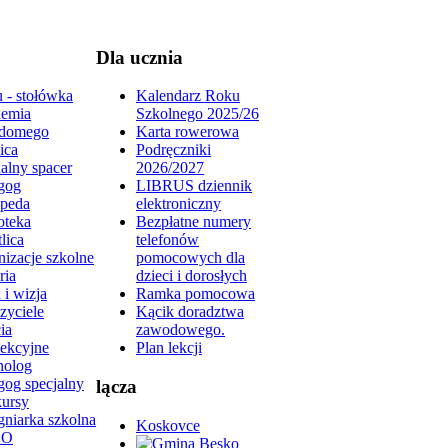
Dla ucznia
 - stołówka
Kalendarz Roku
emia
Szkolnego 2025/26
domego
Karta rowerowa
ica
Podręczniki
alny spacer
2026/2027
gog
LIBRUS dziennik
peda
elektroniczny
oteka
Bezpłatne numery
lica
telefonów
izacje szkolne
pomocowych dla
ria
dzieci i dorosłych
 i wizja
Ramka pomocowa
zyciele
Kącik doradztwa
ia
zawodowego.
lekcyjne
Plan lekcji
holog
gog specjalny
lącza
ursy
gniarka szkolna
Koskovce
DO