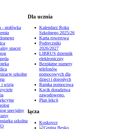
Dla ucznia
 - stołówka
Kalendarz Roku
emia
Szkolnego 2025/26
domego
Karta rowerowa
ica
Podręczniki
alny spacer
2026/2027
gog
LIBRUS dziennik
peda
elektroniczny
oteka
Bezpłatne numery
lica
telefonów
izacje szkolne
pomocowych dla
ria
dzieci i dorosłych
 i wizja
Ramka pomocowa
zyciele
Kącik doradztwa
ia
zawodowego.
lekcyjne
Plan lekcji
holog
gog specjalny
lącza
ursy
gniarka szkolna
Koskovce
DO