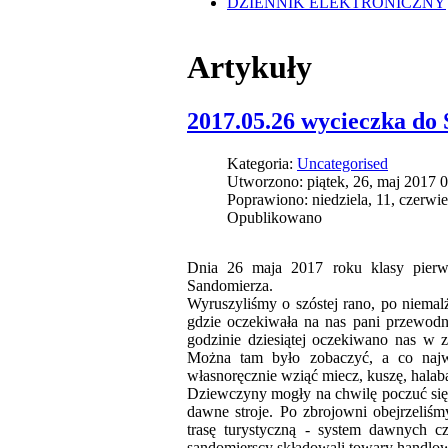
DZIENNIK ELEKTRONICZNY
Artykuły
2017.05.26 wycieczka do
Kategoria:
Uncategorised
Utworzono: piątek, 26, maj 2017 
Poprawiono: niedziela, 11, czerwi
Opublikowano
Dnia 26 maja 2017 roku klasy pierw
Sandomierza.
Wyruszyliśmy o szóstej rano, po niema
gdzie oczekiwała na nas pani przewodn
godzinie dziesiątej oczekiwano nas w z
Można tam było zobaczyć, a co najważ
własnoręcznie wziąć miecz, kuszę, halab
Dziewczyny mogły na chwilę poczuć się 
dawne stroje. Po zbrojowni obejrzeliś
trasę turystyczną - system dawnych c
sandomierscy składowali towary handlo