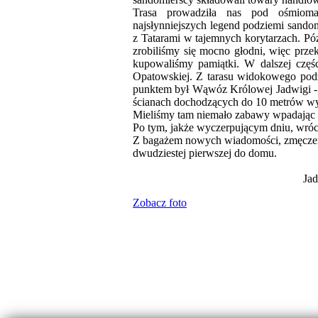
Trasa prowadziła nas pod ośmioma
najsłynniejszych legend podziemi sandom
z Tatarami w tajemnych korytarzach. Pó
zrobiliśmy się mocno głodni, więc prze
kupowaliśmy pamiątki. W dalszej częś
Opatowskiej. Z tarasu widokowego podz
punktem był Wąwóz Królowej Jadwigi -
ścianach dochodzących do 10 metrów wy
Mieliśmy tam niemało zabawy wpadając n
Po tym, jakże wyczerpującym dniu, wróc
Z bagażem nowych wiadomości, zmęczeni
dwudziestej pierwszej do domu.
Jadwiga Korna
Zobacz foto