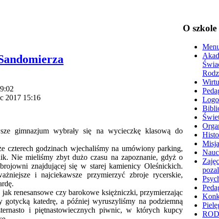
O szkole
Menu
Akad
 Sandomierza
Świa
Rodz
Wirtu
09:02
Peda
ec 2017 15:16
Logo
Bibli
Świet
Organ
sze gimnazjum wybrały się na wycieczkę klasową do
Histo
Misja
lże czterech godzinach wjechaliśmy na umówiony parking,
Nauc
ik. Nie mieliśmy zbyt dużo czasu na zapoznanie, gdyż o
Zajęc
brojowni znajdującej się w starej kamienicy Oleśnickich.
poza
niejsze i najciekawsze przymierzyć zbroje rycerskie,
Psyc
ardę.
Peda
jak renesansowe czy barokowe księżniczki, przymierzając
Konk
my gotycką katedrę, a później wyruszyliśmy na podziemną
Pielę
zternasto i piętnastowiecznych piwnic, w których kupcy
RO
we.