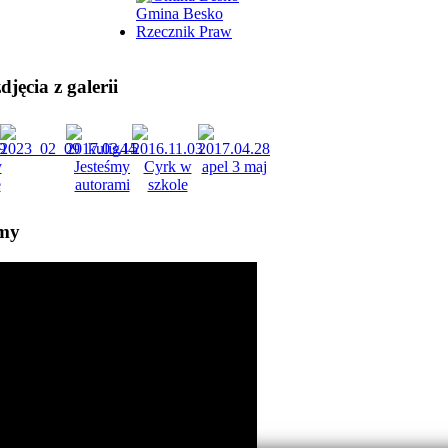
Gmina Besko
Rzecznik Praw
jęcia z galerii
lmy