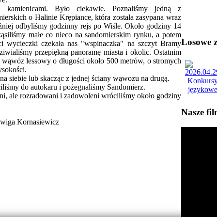
 kamienicami. Było ciekawie. Poznaliśmy jedną z
ierskich o Halinie Krępiance, która została zasypana wraz
źniej odbyliśmy godzinny rejs po Wiśle. Około godziny 14
kąsiliśmy małe co nieco na sandomierskim rynku, a potem
Losowe zd
ci wycieczki czekała nas "wspinaczka" na szczyt Bramy
iwialiśmy przepiękną panoramę miasta i okolic. Ostatnim
 wąwóz lessowy o długości około 500 metrów, o stromych
sokości.
a siebie lub skacząc z jednej ściany wąwozu na drugą.
iliśmy do autokaru i pożegnaliśmy Sandomierz.
, ale rozradowani i zadowoleni wróciliśmy około godziny
Nasze fi
siewicz