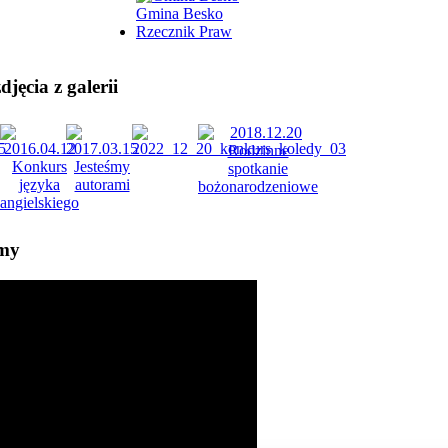
Gmina Besko
Rzecznik Praw
jęcia z galerii
lmy