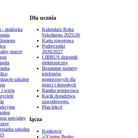
Dla ucznia
 - stołówka
Kalendarz Roku
emia
Szkolnego 2025/26
domego
Karta rowerowa
ica
Podręczniki
alny spacer
2026/2027
gog
LIBRUS dziennik
peda
elektroniczny
oteka
Bezpłatne numery
lica
telefonów
izacje szkolne
pomocowych dla
ria
dzieci i dorosłych
 i wizja
Ramka pomocowa
zyciele
Kącik doradztwa
ia
zawodowego.
lekcyjne
Plan lekcji
holog
gog specjalny
lącza
ursy
gniarka szkolna
Koskovce
DO