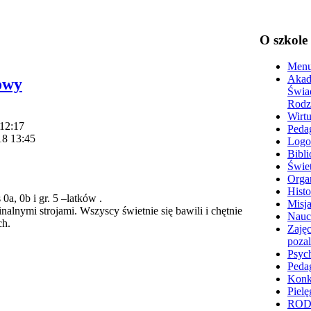
O szkole
Menu
Akad
owy
Świa
Rodz
Wirtu
 12:17
Peda
18 13:45
Logo
Bibli
Świet
Organ
Histo
0a, 0b i gr. 5 –latków .
Misja
lnymi strojami. Wszyscy świetnie się bawili i chętnie
Nauc
ch.
Zajęc
poza
Psyc
Peda
Konk
Pielę
RO