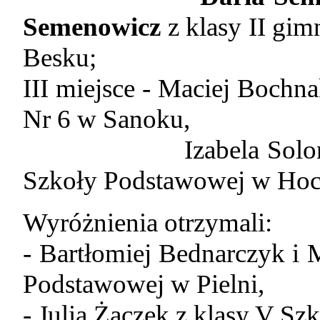
Semenowicz
z klasy II gi
Besku;
III miejsce - Maciej Bochn
Nr 6 w Sanoku,
Izabela Solon i Kla
Szkoły Podstawowej w Hoc
Wyróżnienia otrzymali:
- Bartłomiej Bednarczyk i 
Podstawowej w Pielni,
- Julia Żaczek z klasy V S