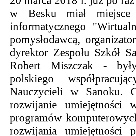
20 marca 2018 r. już po ra
w Besku miał miejsce f
informatycznego "Wirtualn
pomysłodawcą, organizato
dyrektor Zespołu Szkół S
Robert Miszczak - był
polskiego współpracuj
Nauczycieli w Sanoku. 
rozwijanie umiejętności 
programów komputerowych 
rozwijania umiejętności 