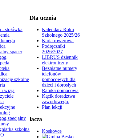
Dla ucznia
 - stołówka
Kalendarz Roku
emia
Szkolnego 2025/26
domego
Karta rowerowa
ica
Podręczniki
alny spacer
2026/2027
gog
LIBRUS dziennik
peda
elektroniczny
oteka
Bezpłatne numery
lica
telefonów
izacje szkolne
pomocowych dla
ria
dzieci i dorosłych
 i wizja
Ramka pomocowa
zyciele
Kącik doradztwa
ia
zawodowego.
lekcyjne
Plan lekcji
holog
gog specjalny
lącza
ursy
gniarka szkolna
Koskovce
DO