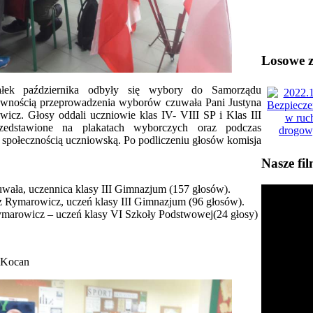
Losowe zd
ałek października odbyły się wybory do Samorządu
awnością przeprowadzenia wyborów czuwała Pani Justyna
icz. Głosy oddali uczniowie klas IV- VIII SP i Klas III
zedstawione na plakatach wyborczych oraz podczas
 społecznością uczniowską. Po podliczeniu głosów komisja
Nasze fi
uwała, uczennica klasy III Gimnazjum (157 głosów).
sz Rymarowicz, uczeń klasy III Gimnazjum (96 głosów).
Rymarowicz – uczeń klasy VI Szkoły Podstwowej(24 głosy)
can