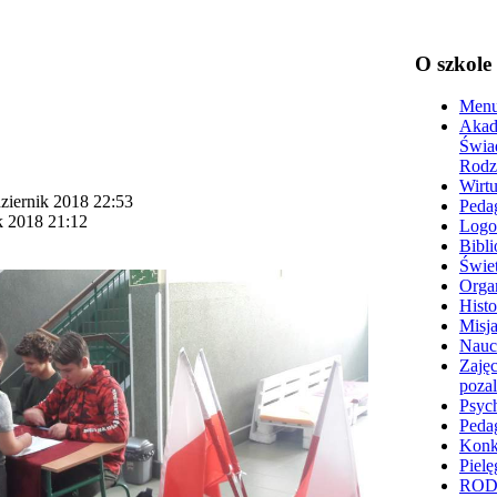
O szkole
Menu
Akad
Świa
Rodz
Wirtu
ziernik 2018 22:53
Peda
k 2018 21:12
Logo
Bibli
Świet
Organ
Histo
Misja
Nauc
Zajęc
poza
Psyc
Peda
Konk
Pielę
RO