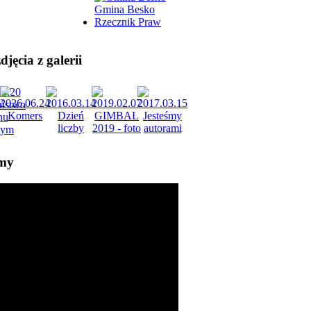
Gmina Besko
Rzecznik Praw
jęcia z galerii
lmy