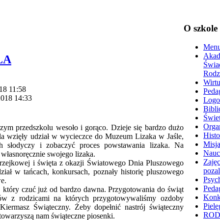
O szkole
Menu
Akad
LA
Świa
Rodz
Wirtu
018 11:58
Peda
2018 14:33
Logo
Bibli
Świet
Organ
zym przedszkolu wesoło i gorąco. Dzieje się bardzo dużo
Histo
kola wzięły udział w wycieczce do Muzeum Lizaka w Jaśle,
Misja
ich słodyczy i zobaczyć proces powstawania lizaka. Na
Nauc
własnoręcznie swojego lizaka.
Zajęc
rzejkowej i święta z okazji Światowego Dnia Pluszowego
poza
ział w tańcach, konkursach, poznały historię pluszowego
Psyc
e.
Peda
, który czuć już od bardzo dawna. Przygotowania do świąt
Konk
atów z rodzicami na których przygotowywaliśmy ozdoby
Pielę
iermasz Świąteczny. Żeby dopełnić nastrój świąteczny
RO
 towarzyszą nam świąteczne piosenki.