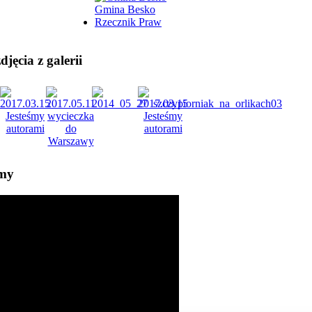
Gmina Besko
Rzecznik Praw
jęcia z galerii
lmy