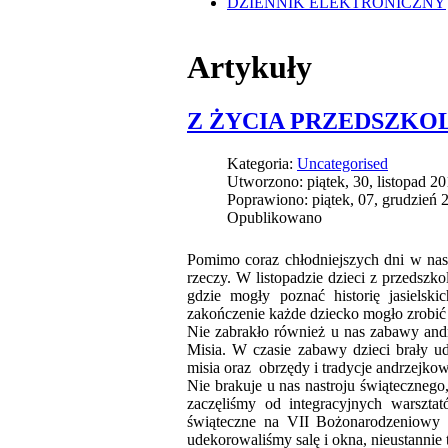
DZIENNIK ELEKTRONICZNY
Artykuły
Z ŻYCIA PRZEDSZKO
Kategoria:
Uncategorised
Utworzono: piątek, 30, listopad 2
Poprawiono: piątek, 07, grudzień 
Opublikowano
Pomimo coraz chłodniejszych dni w nas
rzeczy. W listopadzie dzieci z przedsz
gdzie mogły poznać historię jasielsk
zakończenie każde dziecko mogło zrobić 
Nie zabrakło również u nas zabawy and
Misia. W czasie zabawy dzieci brały ud
misia oraz obrzędy i tradycje andrzejkow
Nie brakuje u nas nastroju świątecznego
zaczęliśmy od integracyjnych warszt
świąteczne na VII Bożonarodzeniowy K
udekorowaliśmy salę i okna, nieustannie