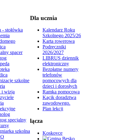
Dla ucznia
 - stołówka
Kalendarz Roku
emia
Szkolnego 2025/26
domego
Karta rowerowa
ica
Podręczniki
alny spacer
2026/2027
gog
LIBRUS dziennik
peda
elektroniczny
oteka
Bezpłatne numery
lica
telefonów
izacje szkolne
pomocowych dla
ria
dzieci i dorosłych
 i wizja
Ramka pomocowa
zyciele
Kącik doradztwa
ia
zawodowego.
lekcyjne
Plan lekcji
holog
gog specjalny
lącza
ursy
gniarka szkolna
Koskovce
DO