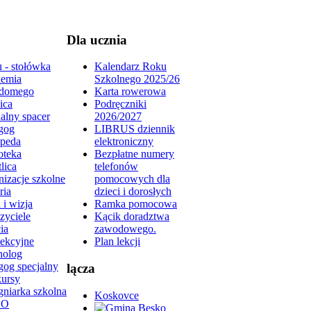
Dla ucznia
 - stołówka
Kalendarz Roku
emia
Szkolnego 2025/26
domego
Karta rowerowa
ica
Podręczniki
alny spacer
2026/2027
gog
LIBRUS dziennik
peda
elektroniczny
oteka
Bezpłatne numery
lica
telefonów
izacje szkolne
pomocowych dla
ria
dzieci i dorosłych
 i wizja
Ramka pomocowa
zyciele
Kącik doradztwa
ia
zawodowego.
lekcyjne
Plan lekcji
holog
gog specjalny
lącza
ursy
gniarka szkolna
Koskovce
DO