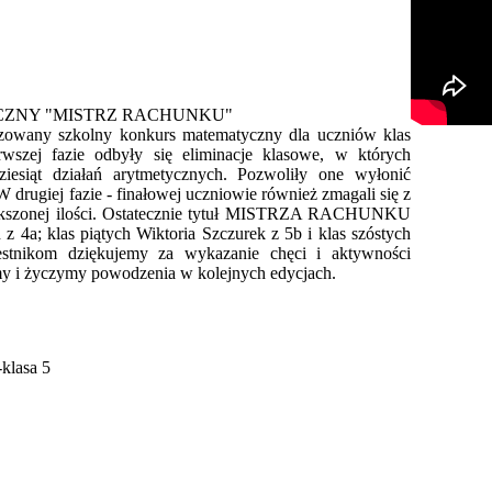
ZNY "MISTRZ RACHUNKU"
izowany szkolny konkurs matematyczny dla uczniów klas
rwszej fazie odbyły się eliminacje klasowe, w których
iesiąt działań arytmetycznych. Pozwoliły one wyłonić
W drugiej fazie - finałowej uczniowie również zmagali się z
iększonej ilości. Ostatecznie tytuł MISTRZA RACHUNKU
z 4a; klas piątych Wiktoria Szczurek z 5b i klas szóstych
stnikom dziękujemy za wykazanie chęci i aktywności
my i życzymy powodzenia w kolejnych edycjach.