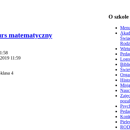
O szkole
Menu
Akad
urs matematyczny
Świa
Rodz
Wirtu
11:58
Peda
 2019 11:59
Logo
Bibli
Świet
Organ
Histo
Misja
Nauc
Zajęc
poza
Psyc
Peda
Konk
Pielę
RO