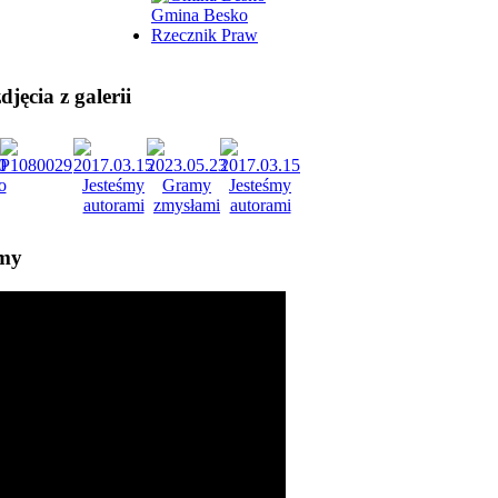
Gmina Besko
Rzecznik Praw
jęcia z galerii
lmy