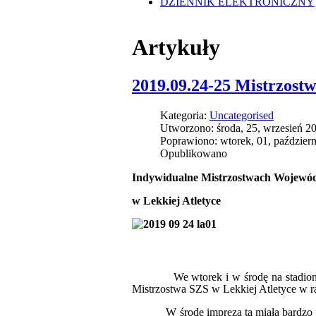
DZIENNIK ELEKTRONICZNY
Artykuły
2019.09.24-25 Mistrzost
Kategoria:
Uncategorised
Utworzono: środa, 25, wrzesień 2
Poprawiono: wtorek, 01, paździer
Opublikowano
Indywidualne Mistrzostwach Wojewó
w Lekkiej Atletyce
We wtorek i w środę na stadi
Mistrzostwa SZS w Lekkiej Atletyce w ra
W środę impreza ta miała bardzo uroc