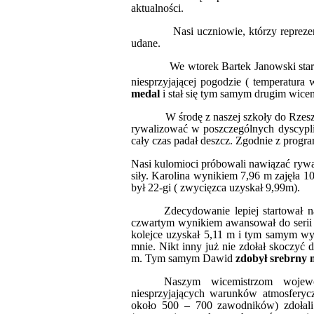
aktualności.
Nasi uczniowie, którzy reprezentow
udane.
We wtorek Bartek Janowski startował 
niesprzyjającej pogodzie ( temperatura
medal
i stał się tym samym drugim wic
W środę z naszej szkoły do Rzeszowa
rywalizować w poszczególnych dyscypli
cały czas padał deszcz. Zgodnie z program
Nasi kulomioci próbowali nawiązać rywali
siły. Karolina wynikiem 7,96 m zajęła 1
był 22-gi ( zwycięzca uzyskał 9,99m).
Zdecydowanie lepiej startował n
czwartym wynikiem awansował do serii fi
kolejce uzyskał 5,11 m i tym samym wys
mnie. Nikt inny już nie zdołał skoczyć
m. Tym samym Dawid
zdobył srebrny 
Naszym wicemistrzom wojewó
niesprzyjających warunków atmosferyc
około 500 – 700 zawodników) zdoła