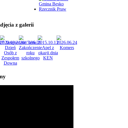
Gmina Besko
Rzecznik Praw
jęcia z galerii
lmy