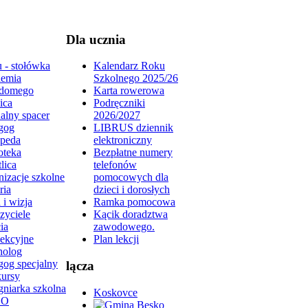
Dla ucznia
 - stołówka
Kalendarz Roku
emia
Szkolnego 2025/26
domego
Karta rowerowa
ica
Podręczniki
alny spacer
2026/2027
gog
LIBRUS dziennik
peda
elektroniczny
oteka
Bezpłatne numery
lica
telefonów
izacje szkolne
pomocowych dla
ria
dzieci i dorosłych
 i wizja
Ramka pomocowa
zyciele
Kącik doradztwa
ia
zawodowego.
lekcyjne
Plan lekcji
holog
gog specjalny
lącza
ursy
gniarka szkolna
Koskovce
DO