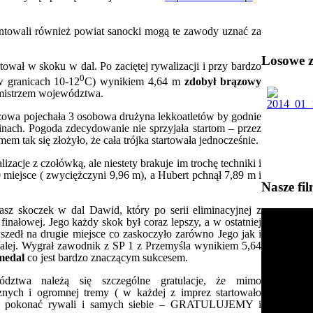
ali również powiat sanocki mogą te zawody uznać za
Losowe zd
w skoku w dal. Po zaciętej rywalizacji i przy bardzo
0
 w granicach 10-12
C) wynikiem 4,64 m
zdobył brązowy
emistrzem województwa.
 pojechała 3 osobowa drużyna lekkoatletów by godnie
nach. Pogoda zdecydowanie nie sprzyjała startom – przez
em tak się złożyło, że cała trójka startowała jednocześnie.
zacje z czołówką, ale niestety brakuje im trochę techniki i
0 miejsce ( zwyciężczyni 9,96 m), a Hubert pchnął 7,89 m i
Nasze fi
asz skoczek w dal Dawid, który po serii eliminacyjnej z
nałowej. Jego każdy skok był coraz lepszy, a w ostatniej
zedł na drugie miejsce co zaskoczyło zarówno Jego jak i
 dalej. Wygrał zawodnik z SP 1 z Przemyśla wynikiem 5,64
medal
co jest bardzo znaczącym sukcesem.
dztwa należą się szczególne gratulacje, że mimo
znych i ogromnej tremy ( w każdej z imprez startowało
li pokonać rywali i samych siebie – GRATULUJEMY i