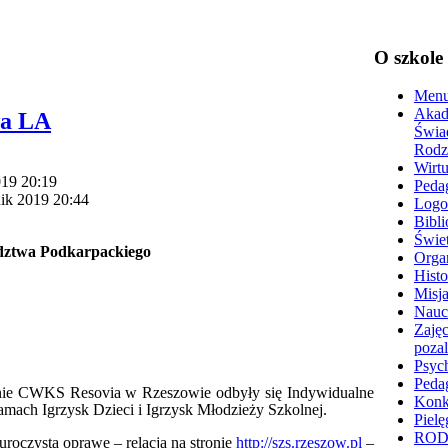
O szkole
Menu
Akad
wa LA
Świa
Rodz
Wirtu
019 20:19
Peda
nik 2019 20:44
Logo
Bibli
Świet
dztwa Podkarpackiego
Organ
Histo
Misja
Nauc
Zajęc
poza
Psyc
Peda
onie CWKS Resovia w Rzeszowie odbyły się Indywidualne
Konk
mach Igrzysk Dzieci i Igrzysk Młodzieży Szkolnej.
Pielę
RO
zystą oprawę – relacja na stronie
http://szs.rzeszow.pl
–