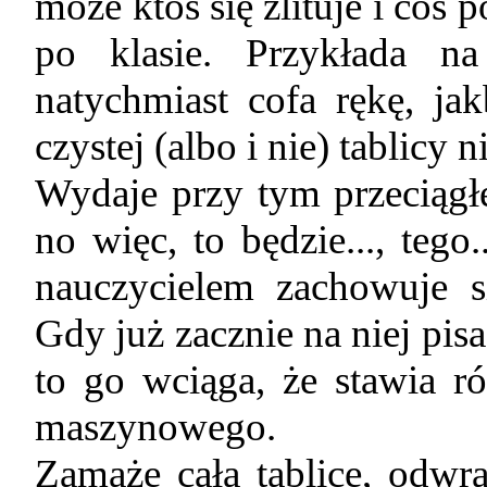
może ktoś się zlituje i coś 
po klasie. Przykłada n
natychmiast cofa rękę, j
czystej (albo i nie) tablicy 
Wydaje przy tym przeciągł
no więc, to będzie..., tego
nauczycielem zachowuje si
Gdy już zacznie na niej pisa
to go wciąga, że stawia 
maszynowego.
Zamaże całą tablice, odwra