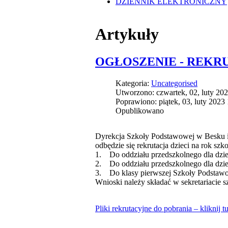
DZIENNIK ELEKTRONICZNY
Artykuły
OGŁOSZENIE - REKR
Kategoria:
Uncategorised
Utworzono: czwartek, 02, luty 20
Poprawiono: piątek, 03, luty 2023
Opublikowano
Dyrekcja Szkoły Podstawowej w Besku in
odbędzie się rekrutacja dzieci na rok sz
1. Do oddziału przedszkolnego dla dziec
2. Do oddziału przedszkolnego dla dziec
3. Do klasy pierwszej Szkoły Podstaw
Wnioski należy składać w sekretariacie 
Pliki rekrutacyjne do pobrania – kliknij tu