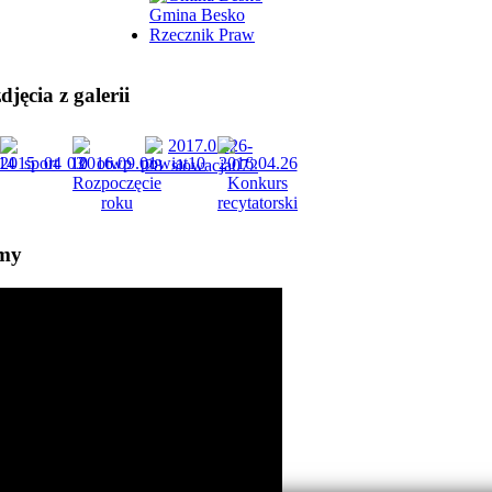
Gmina Besko
Rzecznik Praw
jęcia z galerii
lmy