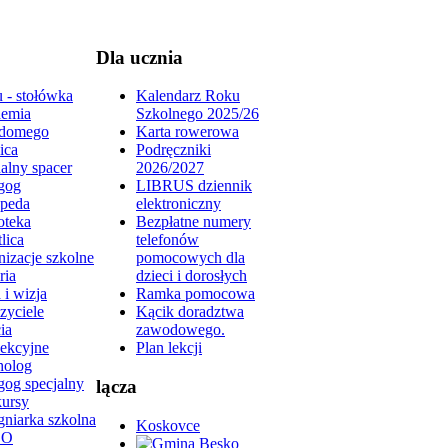
Dla ucznia
 - stołówka
Kalendarz Roku
emia
Szkolnego 2025/26
domego
Karta rowerowa
ica
Podręczniki
alny spacer
2026/2027
gog
LIBRUS dziennik
peda
elektroniczny
oteka
Bezpłatne numery
lica
telefonów
izacje szkolne
pomocowych dla
ria
dzieci i dorosłych
 i wizja
Ramka pomocowa
zyciele
Kącik doradztwa
ia
zawodowego.
lekcyjne
Plan lekcji
holog
gog specjalny
lącza
ursy
gniarka szkolna
Koskovce
DO