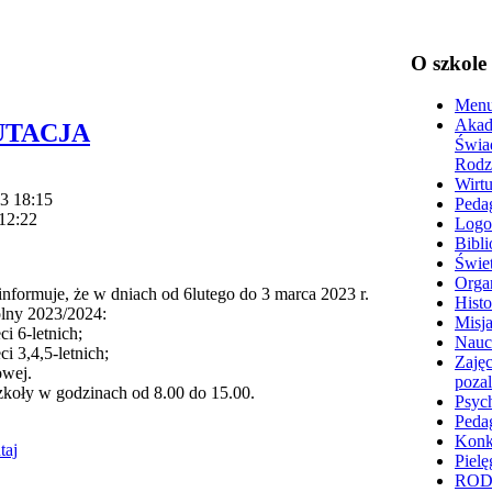
O szkole
Menu
Akad
UTACJA
Świa
Rodz
Wirtu
23 18:15
Peda
 12:22
Logo
Bibli
Świet
Organ
formuje, że w dniach od 6lutego do 3 marca 2023 r.
Histo
kolny 2023/2024:
Misja
i 6-letnich;
Nauc
i 3,4,5-letnich;
Zajęc
owej.
poza
szkoły w godzinach od 8.00 do 15.00.
Psyc
Peda
Konk
taj
Pielę
RO