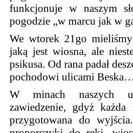
funkcjonuje w naszym sł
pogodzie „w marcu jak w 
We wtorek 21go mieliśmy 
jaką jest wiosna, ale nie
psikusa. Od rana padał desz
pochodowi ulicami Beska
W minach naszych uc
zawiedzenie, gdyż każda 
przygotowana do wyjścia
proporczyki do ręki, wios