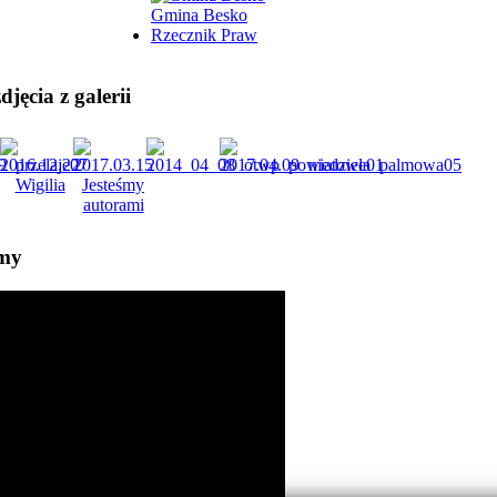
Gmina Besko
Rzecznik Praw
jęcia z galerii
lmy