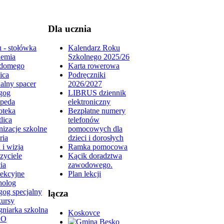
Dla ucznia
 - stołówka
Kalendarz Roku
emia
Szkolnego 2025/26
domego
Karta rowerowa
ica
Podręczniki
alny spacer
2026/2027
gog
LIBRUS dziennik
peda
elektroniczny
oteka
Bezpłatne numery
lica
telefonów
izacje szkolne
pomocowych dla
ria
dzieci i dorosłych
 i wizja
Ramka pomocowa
zyciele
Kącik doradztwa
ia
zawodowego.
lekcyjne
Plan lekcji
holog
gog specjalny
lącza
ursy
gniarka szkolna
Koskovce
DO