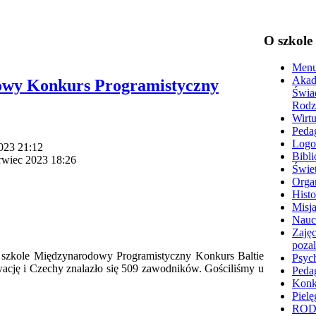
O szkole
Menu
Akad
owy Konkurs Programistyczny
Świa
Rodz
Wirtu
Peda
Logo
2023 21:12
Bibli
erwiec 2023 18:26
Świet
Organ
Histo
Misja
Nauc
Zajęc
poza
j szkole Międzynarodowy Programistyczny Konkurs Baltie
Psyc
wację i Czechy znalazło się 509 zawodników. Gościliśmy u
Peda
Konk
Pielę
RO