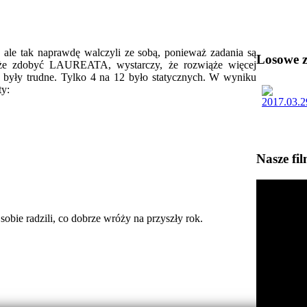
, ale tak naprawdę walczyli ze sobą, ponieważ zadania są
Losowe zd
że zdobyć LAUREATA, wystarczy, że rozwiąże więcej
 były trudne. Tylko 4 na 12 było statycznych. W wyniku
ty:
Nasze fi
sobie radzili, co dobrze wróży na przyszły rok.