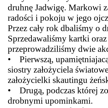
druhnę Jadwigę. Markowi za
radości i pokoju w jego ojc
Przez cały rok dbaliśmy o 
Sprzedawaliśmy kartki oraz
przeprowadziliśmy dwie ak
• Pierwszą, upamiętniajac
siostry założyciela światow
założycielki skautingu żeńs
• Drugą, podczas której zo
drobnymi upominkami.