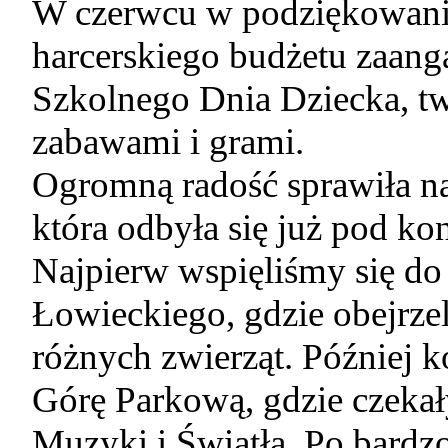
W czerwcu w podziękowaniu
harcerskiego budżetu zaan
Szkolnego Dnia Dziecka, two
zabawami i grami.
Ogromną radość sprawiła n
która odbyła się już pod ko
Najpierw wspięliśmy się d
Łowieckiego, gdzie obejrz
różnych zwierząt. Później 
Górę Parkową, gdzie czekały
Muzyki i Światła. Po bardz