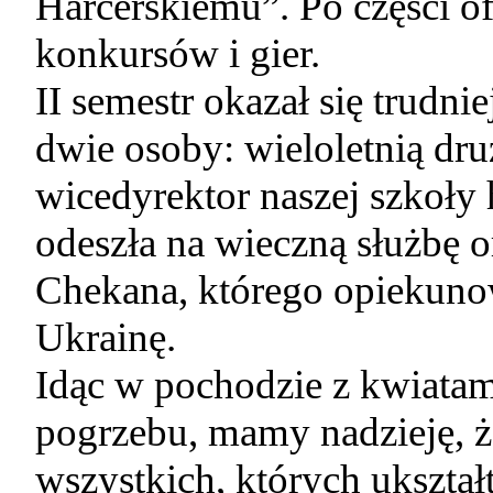
Harcerskiemu”. Po części ofi
konkursów i gier.
II semestr okazał się trudn
dwie osoby: wieloletnią dr
wicedyrektor naszej szkoły
odeszła na wieczną służbę 
Chekana, którego opiekuno
Ukrainę.
Idąc w pochodzie z kwiatam
pogrzebu, mamy nadzieję, ż
wszystkich, których ukszta