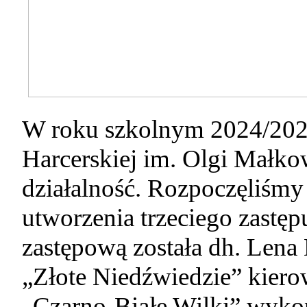
W roku szkolnym 2024/2025
Harcerskiej im. Olgi Małko
działalność. Rozpoczęliśmy
utworzenia trzeciego zastę
zastępową została dh. Lena
„Złote Niedźwiedzie” kiero
„Czarno-Białe Wilki” wyko