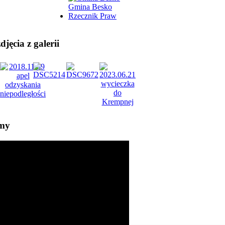
Gmina Besko
Rzecznik Praw
jęcia z galerii
lmy