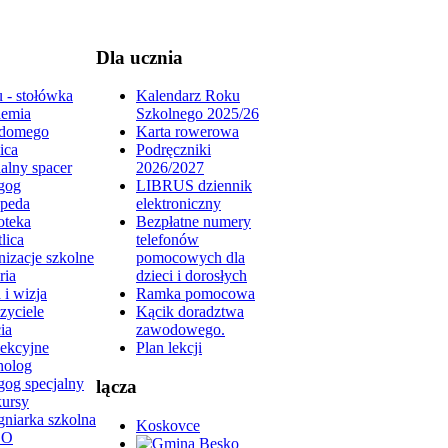
Dla ucznia
 - stołówka
Kalendarz Roku
emia
Szkolnego 2025/26
domego
Karta rowerowa
ica
Podręczniki
alny spacer
2026/2027
gog
LIBRUS dziennik
peda
elektroniczny
oteka
Bezpłatne numery
lica
telefonów
izacje szkolne
pomocowych dla
ria
dzieci i dorosłych
 i wizja
Ramka pomocowa
zyciele
Kącik doradztwa
ia
zawodowego.
lekcyjne
Plan lekcji
holog
gog specjalny
lącza
ursy
gniarka szkolna
Koskovce
DO