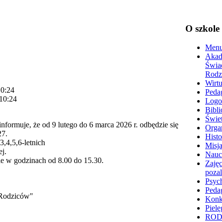
O szkole
Menu
Akad
Świa
Rodz
Wirtu
10:24
Peda
 10:24
Logo
Bibli
Świet
ormuje, że od 9 lutego do 6 marca 2026 r. odbędzie się
Organ
27.
Histo
3,4,5,6-letnich
Misja
j.
Nauc
ie w godzinach od 8.00 do 15.30.
Zajęc
poza
Psyc
Peda
a Rodziców"
Konk
Pielę
RO