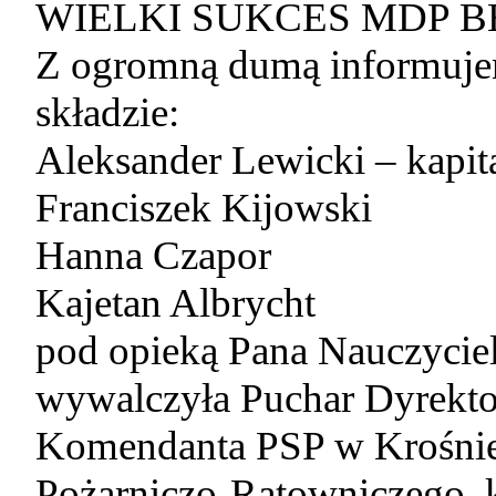
WIELKI SUKCES MDP B
Z ogromną dumą informuje
składzie:
Aleksander Lewicki – kapit
Franciszek Kijowski
Hanna Czapor
Kajetan Albrycht
pod opieką Pana Nauczycie
wywalczyła Puchar Dyrekto
Komendanta PSP w Krośnie 
Pożarniczo-Ratowniczego, k