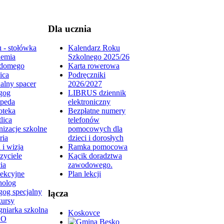
Dla ucznia
 - stołówka
Kalendarz Roku
emia
Szkolnego 2025/26
domego
Karta rowerowa
ica
Podręczniki
alny spacer
2026/2027
gog
LIBRUS dziennik
peda
elektroniczny
oteka
Bezpłatne numery
lica
telefonów
izacje szkolne
pomocowych dla
ria
dzieci i dorosłych
 i wizja
Ramka pomocowa
zyciele
Kącik doradztwa
ia
zawodowego.
lekcyjne
Plan lekcji
holog
gog specjalny
lącza
ursy
gniarka szkolna
Koskovce
DO