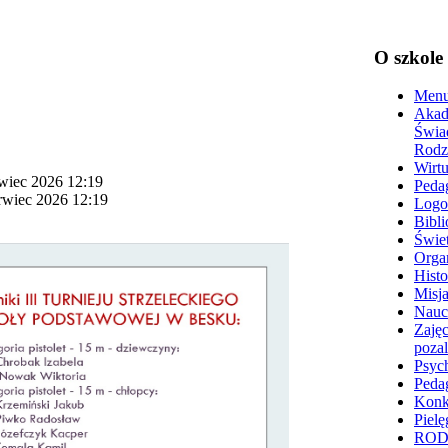
O szkole
Menu
Akad
Świa
Rodz
Wirtu
rwiec 2026 12:19
Peda
erwiec 2026 12:19
Logo
Bibli
Świet
Organ
Histo
Misja
Nauc
Zajęc
poza
Psyc
Peda
Konk
Pielę
RO