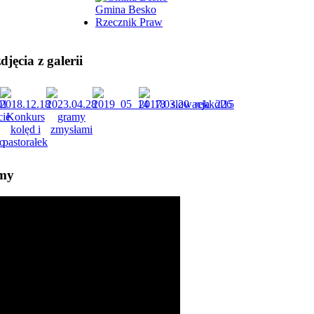
Gmina Besko
Rzecznik Praw
jęcia z galerii
lmy