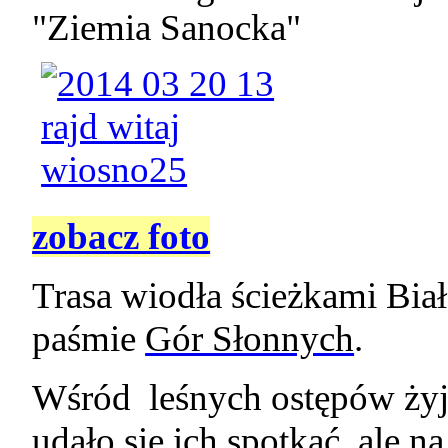
"Ziemia Sanocka"
zobacz foto
Trasa wiodła ścieżkami Biał
paśmie
Gór Słonnych
.
Wśród
leśnych ostępów żyją
udało się ich spotkać, ale n