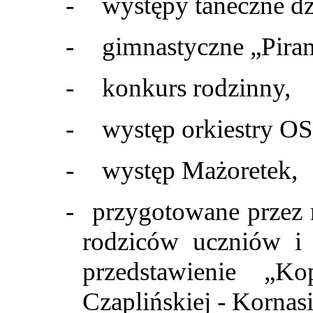
-
występy taneczne dz
-
gimnastyczne „Pira
-
konkurs rodzinny,
-
występ orkiestry O
-
występ Mażoretek,
-
przygotowane przez 
rodziców uczniów i
przedstawienie „K
Czaplińskiej - Kornas