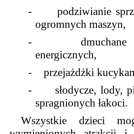
-
podziwianie spr
ogromnych maszyn,
-
dmuchane 
energicznych,
-
przejażdżki kucykam
-
słodycze, lody, 
spragnionych łakoci.
Wszystkie dzieci m
wymienionych atrakcji i 