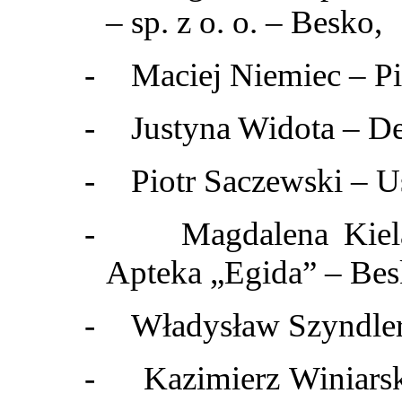
– sp. z o. o. – Besko,
-
Maciej Niemiec – P
-
Justyna Widota – De
-
Piotr Saczewski – Us
-
Magdalena Kiel
Apteka „Egida” – Bes
-
Władysław Szyndler
-
Kazimierz Winiars