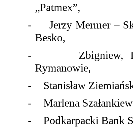
„Patmex”,
-
Jerzy Mermer – S
Besko,
-
Zbigniew, 
Rymanowie,
-
Stanisław Ziemiańs
-
Marlena Szałankiewi
-
Podkarpacki Bank S