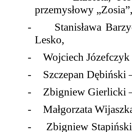
przemysłowy „Zosia”
-
Stanisława Barz
Lesko,
-
Wojciech Józefczyk
-
Szczepan Dębiński 
-
Zbigniew Gierlicki
-
Małgorzata Wijaszk
-
Zbigniew Stapińs