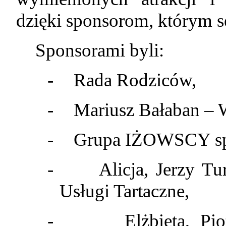
dzięki sponsorom, którym s
Sponsorami byli:
-
Rada Rodziców,
-
Mariusz Bałaban – 
-
Grupa IŻOWSCY sp.
-
Alicja, Jerzy T
Usługi Tartaczne,
-
Elżbieta, P