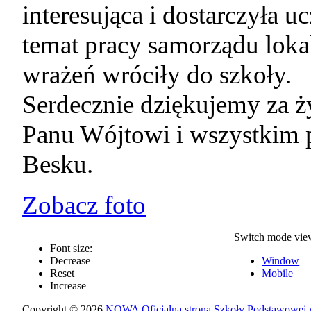
interesująca i dostarczyła 
temat pracy samorządu loka
wrażeń wróciły do szkoły.
Serdecznie dziękujemy za ży
Panu Wójtowi i wszystkim
Besku.
Zobacz foto
Switch mode vie
Font size:
Decrease
Window
Reset
Mobile
Increase
Copyright © 2026
NOWA Oficjalna strona Szkoły Podstawowej